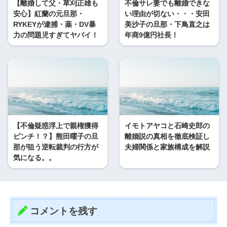
【離婚して父・草刈正雄も
不倫サレ妻でも離婚できな
安心】紅蘭の元旦那・
い理由が切ない・・・安田
RYKEYが逮捕・薬・DV暴
美沙子の旦那・下鳥直之は
力の問題児すぎてヤバイ！
年商9億円社長！
【不倫疑惑浮上で親権獲得
イモトアヤコと石崎史郎の
ピンチ！？】熊田曜子の旦
離婚説の真相を徹底検証し
那が狙う逆転裁判の行方が
夫婦関係と家族構成を解説
気になる。。
コメントを残す