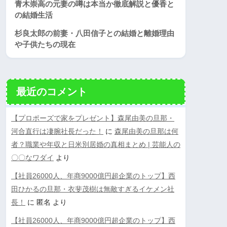
青木崇高の元妻の噂は本当か徹底解説と優香と
の結婚生活
杉良太郎の前妻・八田信子との結婚と離婚理由
や子供たちの現在
最近のコメント
【プロポーズで家をプレゼント】森尾由美の旦那・
河合直行は凄腕社長だった！
に
森尾由美の旦那は何
者？職業や年収と日米別居婚の真相まとめ | 芸能人の
〇〇なワダイ
より
【社員26000人、年商9000億円超企業のトップ】西
田ひかるの旦那・衣斐茂樹は無敵すぎるイケメン社
長！
に
匿名
より
【社員26000人、年商9000億円超企業のトップ】西