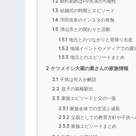
1.2
馴れ初めはPV共演の可能性
1.3
結婚式の時期とエピソード
1.4
浮田佳奈のインスタの有無
1.5
津山市との関わりと活動
1.5.1
地元とのつながりと里帰り出産
1.5.2
地域イベントやメディアでの露
1.5.3
地元とのエピソードまとめ
2
ケツメイシ大蔵の奥さんの家族情報
2.1
子供は何人か解説
2.2
息子の箱根駅伝
2.3
家族エピソードと父の一面
2.3.1
家族全体での交流と成長
2.3.2
父親としての教育方針や子供へ
2.3.3
家族エピソードまとめ