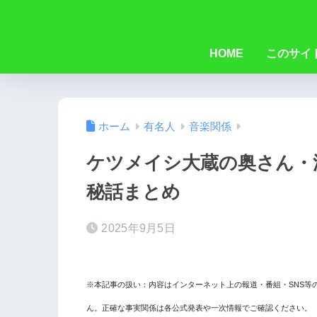
HOME
このサイ
ホーム
有名人
音楽関係
ケツメイシ大蔵の奥さん・
秘話まとめ
2025年9月5日
※本記事の扱い：内容はインターネット上の報道・番組・SNS等
ん。正確な事実関係は各公式発表や一次情報でご確認ください。