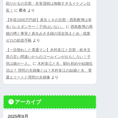
田ひかるの旦那・衣斐茂樹は無敵すぎるイケメン社
長！
に
匿名
より
【年収1000万円超】真矢ミキの旦那・西島数博は有
名バレエダンサー！子供はいない。
に
西島数博の再
婚の噂と事実と真矢みき夫婦の現在地まとめ - 残業
ゼロの娯楽手帳
より
【一目惚れした電通マン】木村多江と旦那・鈴木文
彦の言い間違いからのゴールインがおもしろい！子
供は娘が一人。
に
木村多江と夫、馴れ初めや結婚生
活は？ 理想の夫婦像とは？木村多江の結婚と夫、電
通エリートと理想の夫婦像
より
アーカイブ
2025年9月