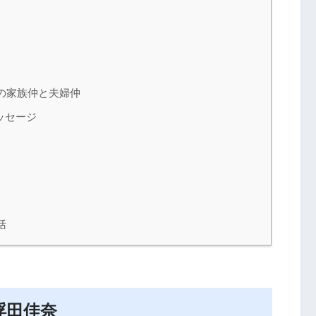
の家族仲と夫婦仲
ッセージ
括
浮田佳奈