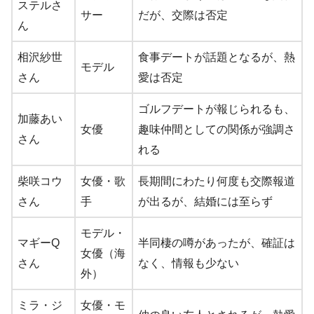
ステルさ
サー
だが、交際は否定
ん
相沢紗世
食事デートが話題となるが、熱
モデル
さん
愛は否定
ゴルフデートが報じられるも、
加藤あい
女優
趣味仲間としての関係が強調さ
さん
れる
柴咲コウ
女優・歌
長期間にわたり何度も交際報道
さん
手
が出るが、結婚には至らず
モデル・
マギーQ
半同棲の噂があったが、確証は
女優（海
さん
なく、情報も少ない
外）
ミラ・ジ
女優・モ