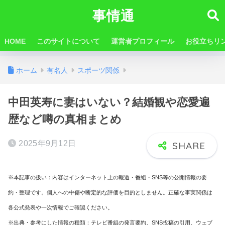
事情通
HOME
このサイトについて
運営者プロフィール
お役立ちリ
ホーム
有名人
スポーツ関係
中田英寿に妻はいない？結婚観や恋愛遍
歴など噂の真相まとめ
2025年9月12日
※本記事の扱い：内容はインターネット上の報道・番組・SNS等の公開情報の要
約・整理です。個人への中傷や断定的な評価を目的としません。正確な事実関係は
各公式発表や一次情報でご確認ください。
※出典・参考にした情報の種類：テレビ番組の発言要約、SNS投稿の引用、ウェブ