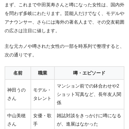
まず、これまで中田英寿さんと噂になった女性は、国内外
を問わず多岐にわたります。芸能人だけでなく、モデルや
アナウンサー、さらには海外の著名人まで、その交友範囲
の広さは注目に値します。
主な元カノや噂された女性の一部を時系列で整理すると、
次の通りです。
名前
職業
噂・エピソード
マンション前での鉢合わせや2
神田うの
モデル・
ショット写真など、長年友人関
さん
タレント
係
中山美穂
女優・歌
雑誌対談をきっかけに噂になる
さん
手
が、進展はなかった