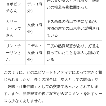
仲の良い友人とされるが、熱愛
ョボビッ
デル（海
との報道も複数回あった
チさん
外）
カリー
キス画像の流出で噂になるが、
女優（海
ナ・ラウ
お酒の席での出来事と説明され
外）
さん
ている
リン・チ
モデル・
二度の熱愛疑惑があり、好意を
ーリンさ
女優（海
持っていたことを本人も認めて
ん
外）
いる
このように、どのエピソードもメディアによって大きく報
じられましたが、多くの場合は「友人としての関係」や
「趣味・仕事仲間」としての交際であったとされていま
す。また、熱愛報道の後に双方が否定コメントを出すケー
スも少なくありません。