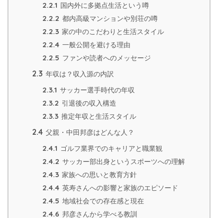
2.2.1
国内外に多拠点生活という噂
2.2.2
都内高級マンションや別荘の噂
2.2.3
家の中のこだわりと生活スタイル
2.2.4
一般公開を避ける理由
2.2.5
ファンや読者へのメッセージ
2.3
年収は？収入源の内訳
2.3.1
サッカー選手時代の年収
2.3.2
引退後の収入構造
2.3.3
推定年収と生活スタイル
2.4
父親・中田邦彦はどんな人？
2.4.1
ゴルフ業界でのキャリアと職業観
2.4.2
サッカー部出身というスポーツへの理解
2.4.3
家族への思いと教育方針
2.4.4
英寿さんへの影響と家族のエピソード
2.4.5
地域社会での存在感と現在
2.4.6
邦彦さんから学べる教訓