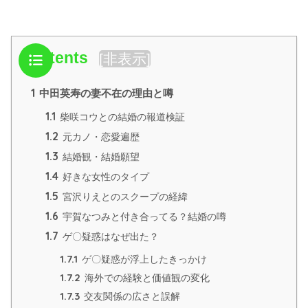
Contents
[
非表示
]
1
中田英寿の妻不在の理由と噂
1.1
柴咲コウとの結婚の報道検証
1.2
元カノ・恋愛遍歴
1.3
結婚観・結婚願望
1.4
好きな女性のタイプ
1.5
宮沢りえとのスクープの経緯
1.6
宇賀なつみと付き合ってる？結婚の噂
1.7
ゲ〇疑惑はなぜ出た？
1.7.1
ゲ〇疑惑が浮上したきっかけ
1.7.2
海外での経験と価値観の変化
1.7.3
交友関係の広さと誤解