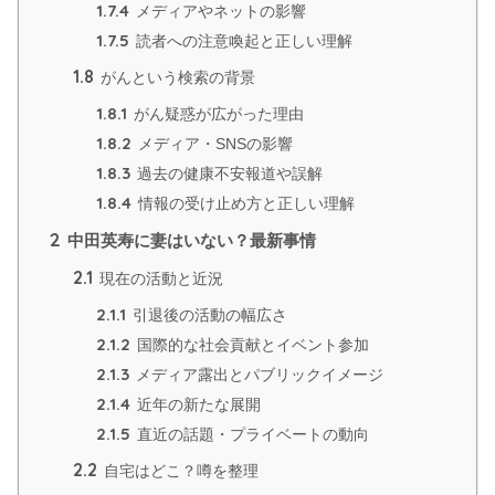
1.7.4
メディアやネットの影響
1.7.5
読者への注意喚起と正しい理解
1.8
がんという検索の背景
1.8.1
がん疑惑が広がった理由
1.8.2
メディア・SNSの影響
1.8.3
過去の健康不安報道や誤解
1.8.4
情報の受け止め方と正しい理解
2
中田英寿に妻はいない？最新事情
2.1
現在の活動と近況
2.1.1
引退後の活動の幅広さ
2.1.2
国際的な社会貢献とイベント参加
2.1.3
メディア露出とパブリックイメージ
2.1.4
近年の新たな展開
2.1.5
直近の話題・プライベートの動向
2.2
自宅はどこ？噂を整理