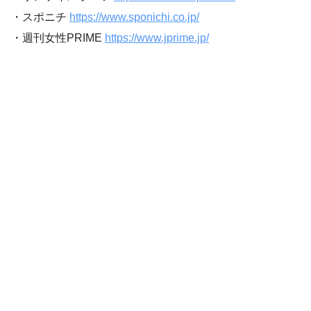
・スポニチ
https://www.sponichi.co.jp/
・週刊女性PRIME
https://www.jprime.jp/