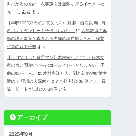
田ひかるの旦那・衣斐茂樹は無敵すぎるイケメン社
長！
に
匿名
より
【年収1000万円超】真矢ミキの旦那・西島数博は有
名バレエダンサー！子供はいない。
に
西島数博の再
婚の噂と事実と真矢みき夫婦の現在地まとめ - 残業
ゼロの娯楽手帳
より
【一目惚れした電通マン】木村多江と旦那・鈴木文
彦の言い間違いからのゴールインがおもしろい！子
供は娘が一人。
に
木村多江と夫、馴れ初めや結婚生
活は？ 理想の夫婦像とは？木村多江の結婚と夫、電
通エリートと理想の夫婦像
より
アーカイブ
2025年9月