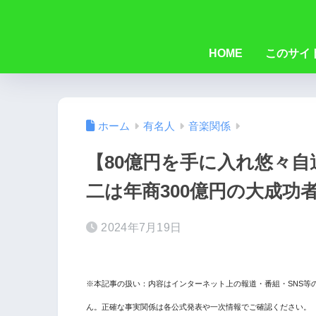
HOME
このサイ
ホーム
有名人
音楽関係
【80億円を手に入れ悠々
二は年商300億円の大成功
2024年7月19日
※本記事の扱い：内容はインターネット上の報道・番組・SNS等
ん。正確な事実関係は各公式発表や一次情報でご確認ください。