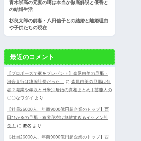
青木崇高の元妻の噂は本当か徹底解説と優香と
の結婚生活
杉良太郎の前妻・八田信子との結婚と離婚理由
や子供たちの現在
最近のコメント
【プロポーズで家をプレゼント】森尾由美の旦那・
河合直行は凄腕社長だった！
に
森尾由美の旦那は何
者？職業や年収と日米別居婚の真相まとめ | 芸能人の
〇〇なワダイ
より
【社員26000人、年商9000億円超企業のトップ】西
田ひかるの旦那・衣斐茂樹は無敵すぎるイケメン社
長！
に
匿名
より
【社員26000人、年商9000億円超企業のトップ】西