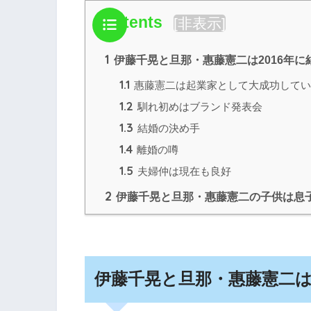
Contents
[
非表示
]
1
伊藤千晃と旦那・惠藤憲二は2016年に
1.1
惠藤憲二は起業家として大成功してい
1.2
馴れ初めはブランド発表会
1.3
結婚の決め手
1.4
離婚の噂
1.5
夫婦仲は現在も良好
2
伊藤千晃と旦那・惠藤憲二の子供は息
伊藤千晃と旦那・惠藤憲二は2