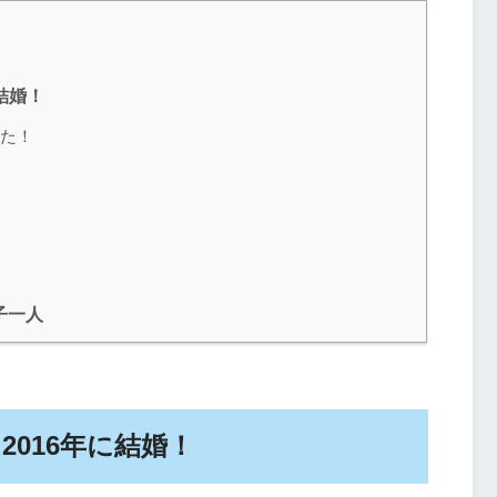
結婚！
た！
子一人
016年に結婚！