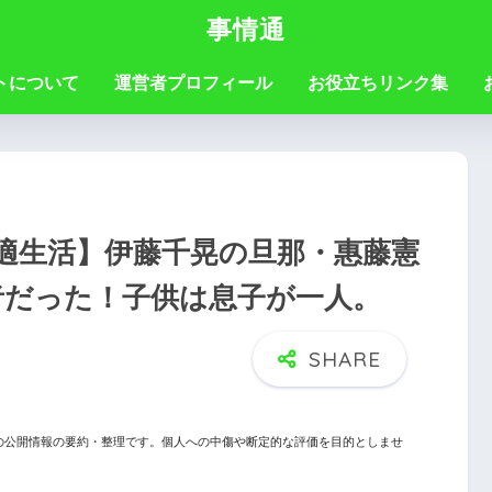
事情通
トについて
運営者プロフィール
お役立ちリンク集
自適生活】伊藤千晃の旦那・惠藤憲
者だった！子供は息子が一人。
の公開情報の要約・整理です。個人への中傷や断定的な評価を目的としませ